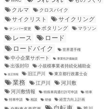
クルマ
クロスバイク
サイクリング
サイクリスト
ポタリング
マラソン
ナンバー変更
ロード
レース
ロードバイク
世界選手権
中小企業サポート
事業性評価融資
出張封印
小規模事業者持続化補助金
旧江戸川
東京都行政書士会
改正情報
業務
江戸川
河川敷
河川敷情報
特殊車両通行許可申請
特車
経営力向上計画
特車申請
相談
研修
自転車
荒川
自動車名義変更