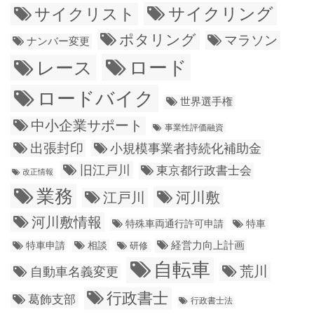
サイクリング
サイクリスト
ポタリング
マラソン
ナンバー変更
ロード
レース
ロードバイク
世界選手権
中小企業サポート
事業性評価融資
出張封印
小規模事業者持続化補助金
旧江戸川
東京都行政書士会
改正情報
業務
江戸川
河川敷
河川敷情報
特殊車両通行許可申請
特車
経営力向上計画
特車申請
相談
研修
自転車
荒川
自動車名義変更
行政書士
葛飾支部
行政書士法