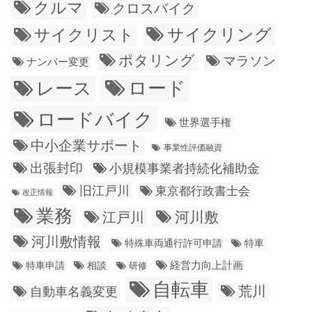
クルマ
クロスバイク
サイクリング
サイクリスト
ポタリング
マラソン
ナンバー変更
ロード
レース
ロードバイク
世界選手権
中小企業サポート
事業性評価融資
出張封印
小規模事業者持続化補助金
旧江戸川
東京都行政書士会
改正情報
業務
江戸川
河川敷
河川敷情報
特殊車両通行許可申請
特車
経営力向上計画
特車申請
相談
研修
自転車
荒川
自動車名義変更