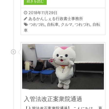
続きを読む
2018年11月29日
あるかんしぇる行政書士事務所
つれづれ
,
自転車
,
クルマ
,
つれづれ
,
自転
車
入管法改正案衆院通過
【入管法改正案衆院通過】 こんにちは。 葛