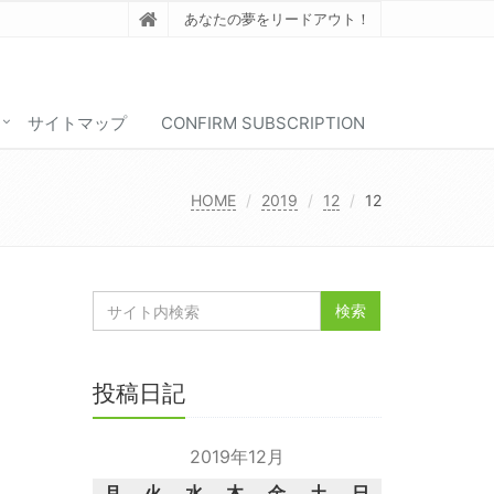
あなたの夢をリードアウト！
サイトマップ
CONFIRM SUBSCRIPTION
HOME
2019
12
12
投稿日記
2019年12月
月
火
水
木
金
土
日