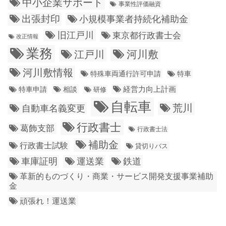
中小企業サポート
事業性評価融資
出張封印
小規模事業者持続化補助金
旧江戸川
東京都行政書士会
改正情報
業務
江戸川
河川敷
河川敷情報
特殊車両通行許可申請
特車
経営力向上計画
特車申請
相談
研修
自転車
荒川
自動車名義変更
行政書士
葛飾支部
行政書士法
補助金
行政書士試験
貸切りバス
車庫証明
運送業
鉄道
革新的ものづくり・商業・サービス開発支援事業補助
金
頑張れ！運送業