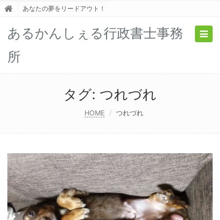
あなたの夢をリードアウト！
あるかんしぇる行政書士事務
Togg
navig
所
タグ:
つれづれ
HOME
つれづれ