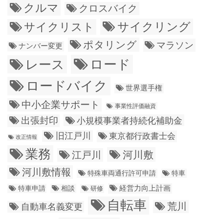
クルマ
クロスバイク
サイクリング
サイクリスト
ポタリング
マラソン
ナンバー変更
ロード
レース
ロードバイク
世界選手権
中小企業サポート
事業性評価融資
出張封印
小規模事業者持続化補助金
旧江戸川
東京都行政書士会
改正情報
業務
江戸川
河川敷
河川敷情報
特殊車両通行許可申請
特車
経営力向上計画
特車申請
相談
研修
自転車
荒川
自動車名義変更