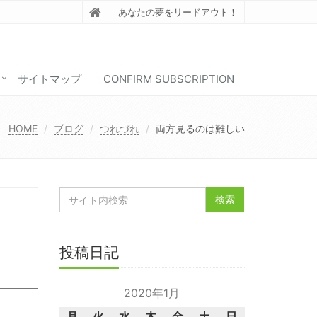
あなたの夢をリードアウト！
サイトマップ
CONFIRM SUBSCRIPTION
HOME
ブログ
つれづれ
両方見るのは難しい
投稿日記
2020年1月
月
火
水
木
金
土
日