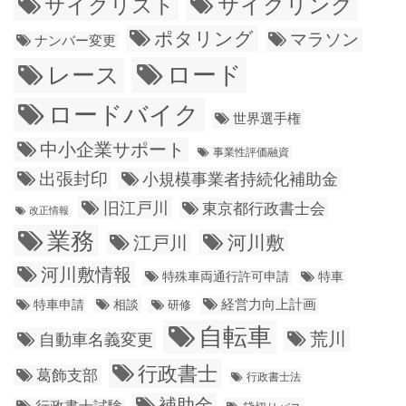
サイクリング
サイクリスト
ポタリング
マラソン
ナンバー変更
ロード
レース
ロードバイク
世界選手権
中小企業サポート
事業性評価融資
出張封印
小規模事業者持続化補助金
旧江戸川
東京都行政書士会
改正情報
業務
江戸川
河川敷
河川敷情報
特殊車両通行許可申請
特車
経営力向上計画
特車申請
相談
研修
自転車
荒川
自動車名義変更
行政書士
葛飾支部
行政書士法
補助金