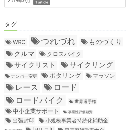
2016年9月
1 article
タグ
つれづれ
ものづくり
WRC
クルマ
クロスバイク
サイクリング
サイクリスト
ポタリング
マラソン
ナンバー変更
ロード
レース
ロードバイク
世界選手権
中小企業サポート
事業性評価融資
出張封印
小規模事業者持続化補助金
旧江戸川
東京都行政書士会