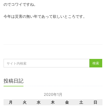
のでコワイですね。
今年は災害の無い年であって欲しいところです。
投稿日記
2020年1月
月
火
水
木
金
土
日