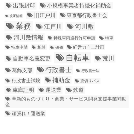
出張封印
小規模事業者持続化補助金
旧江戸川
東京都行政書士会
改正情報
業務
江戸川
河川敷
河川敷情報
特殊車両通行許可申請
特車
経営力向上計画
特車申請
相談
研修
自転車
荒川
自動車名義変更
行政書士
葛飾支部
行政書士法
補助金
行政書士試験
貸切りバス
車庫証明
運送業
鉄道
革新的ものづくり・商業・サービス開発支援事業補助
金
頑張れ！運送業