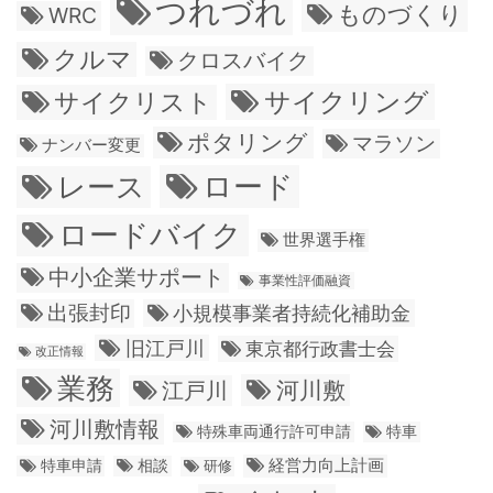
つれづれ
ものづくり
WRC
クルマ
クロスバイク
サイクリング
サイクリスト
ポタリング
マラソン
ナンバー変更
ロード
レース
ロードバイク
世界選手権
中小企業サポート
事業性評価融資
出張封印
小規模事業者持続化補助金
旧江戸川
東京都行政書士会
改正情報
業務
江戸川
河川敷
河川敷情報
特殊車両通行許可申請
特車
経営力向上計画
特車申請
相談
研修