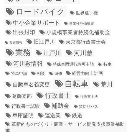
ロードバイク
世界選手権
中小企業サポート
事業性評価融資
出張封印
小規模事業者持続化補助金
旧江戸川
東京都行政書士会
改正情報
業務
江戸川
河川敷
河川敷情報
特殊車両通行許可申請
特車
経営力向上計画
特車申請
相談
研修
自転車
荒川
自動車名義変更
行政書士
葛飾支部
行政書士法
補助金
行政書士試験
貸切りバス
車庫証明
運送業
鉄道
革新的ものづくり・商業・サービス開発支援事業補助
金