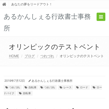
あなたの夢をリードアウト！
あるかんしぇる行政書士事務
Togg
navig
所
オリンピックのテストベント
HOME
ブログ
つれづれ
オリンピックのテストベント
2019年7月12日
あるかんしぇる行政書士事務所
つれづれ
自転車
つれづれ
レース
ロード
ロー
ドバイク
自転車