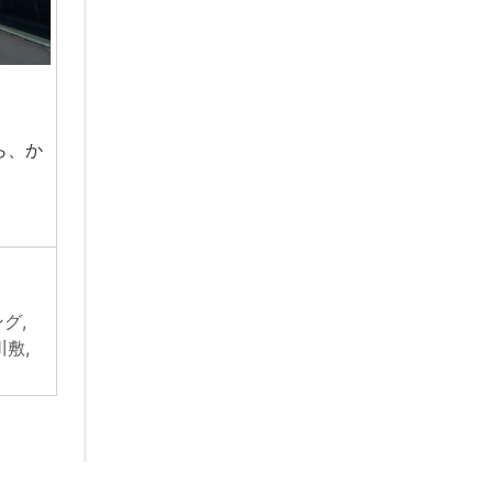
ら、か
ング
,
川敷
,