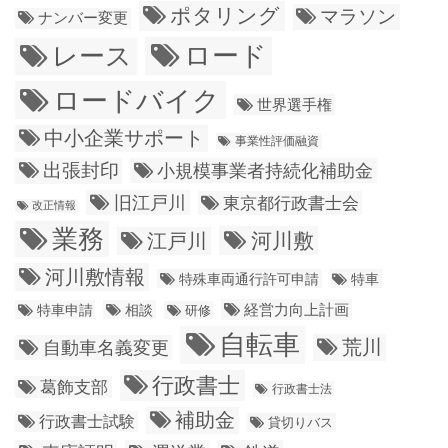
ポタリング
マラソン
ナンバー変更
ロード
レース
ロードバイク
世界選手権
中小企業サポート
事業性評価融資
出張封印
小規模事業者持続化補助金
旧江戸川
東京都行政書士会
改正情報
業務
江戸川
河川敷
河川敷情報
特殊車両通行許可申請
特車
経営力向上計画
特車申請
相談
研修
自転車
荒川
自動車名義変更
行政書士
葛飾支部
行政書士法
補助金
行政書士試験
貸切りバス