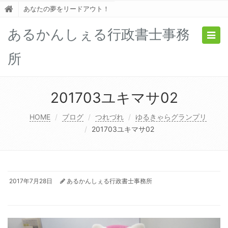
あなたの夢をリードアウト！
あるかんしぇる行政書士事務
Togg
navig
所
201703ユキマサ02
HOME
ブログ
つれづれ
ゆるきゃらグランプリ
201703ユキマサ02
2017年7月28日
あるかんしぇる行政書士事務所