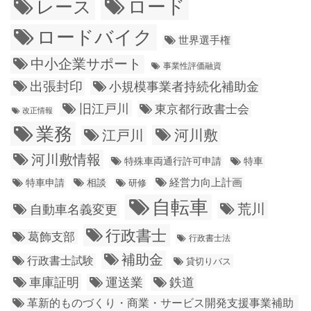
ロード
レース
ロードバイク
世界選手権
中小企業サポート
事業性評価融資
出張封印
小規模事業者持続化補助金
旧江戸川
東京都行政書士会
改正情報
業務
江戸川
河川敷
河川敷情報
特殊車両通行許可申請
特車
経営力向上計画
特車申請
相談
研修
自転車
荒川
自動車名義変更
行政書士
葛飾支部
行政書士法
補助金
行政書士試験
貸切りバス
車庫証明
運送業
鉄道
革新的ものづくり・商業・サービス開発支援事業補助