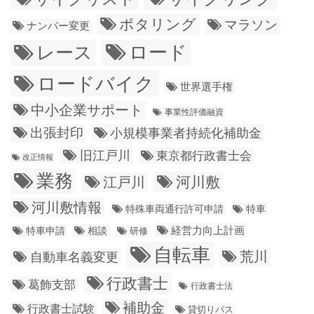
ポタリング
マラソン
ナンバー変更
ロード
レース
ロードバイク
世界選手権
中小企業サポート
事業性評価融資
出張封印
小規模事業者持続化補助金
旧江戸川
東京都行政書士会
改正情報
業務
江戸川
河川敷
河川敷情報
特殊車両通行許可申請
特車
経営力向上計画
特車申請
相談
研修
自転車
荒川
自動車名義変更
行政書士
葛飾支部
行政書士法
補助金
行政書士試験
貸切りバス