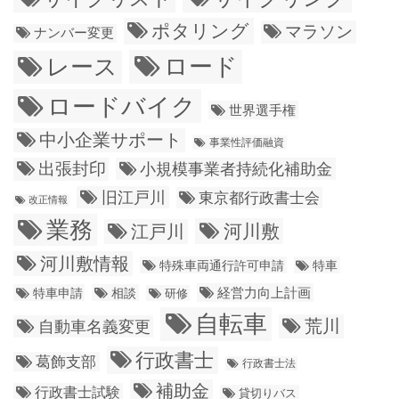
ポタリング
マラソン
ナンバー変更
ロード
レース
ロードバイク
世界選手権
中小企業サポート
事業性評価融資
出張封印
小規模事業者持続化補助金
旧江戸川
東京都行政書士会
改正情報
業務
江戸川
河川敷
河川敷情報
特殊車両通行許可申請
特車
経営力向上計画
特車申請
相談
研修
自転車
荒川
自動車名義変更
行政書士
葛飾支部
行政書士法
補助金
行政書士試験
貸切りバス