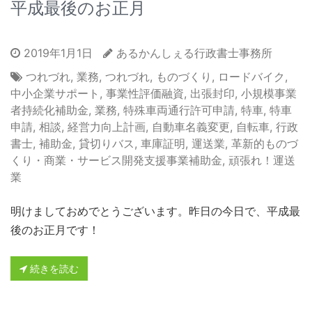
平成最後のお正月
2019年1月1日
あるかんしぇる行政書士事務所
つれづれ
,
業務
,
つれづれ
,
ものづくり
,
ロードバイク
,
中小企業サポート
,
事業性評価融資
,
出張封印
,
小規模事業
者持続化補助金
,
業務
,
特殊車両通行許可申請
,
特車
,
特車
申請
,
相談
,
経営力向上計画
,
自動車名義変更
,
自転車
,
行政
書士
,
補助金
,
貸切りバス
,
車庫証明
,
運送業
,
革新的ものづ
くり・商業・サービス開発支援事業補助金
,
頑張れ！運送
業
明けましておめでとうございます。昨日の今日で、平成最
後のお正月です！
続きを読む