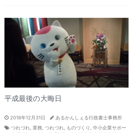
平成最後の大晦日
2018年12月31日
あるかんしぇる行政書士事務所
つれづれ
,
業務
,
つれづれ
,
ものづくり
,
中小企業サポー