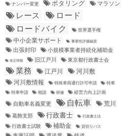
ポタリング
マラソン
ナンバー変更
ロード
レース
ロードバイク
世界選手権
中小企業サポート
事業性評価融資
出張封印
小規模事業者持続化補助金
旧江戸川
東京都行政書士会
改正情報
業務
江戸川
河川敷
河川敷情報
特殊車両通行許可申請
特車
経営力向上計画
特車申請
相談
研修
自転車
荒川
自動車名義変更
行政書士
葛飾支部
行政書士法
補助金
行政書士試験
貸切りバス
車庫証明
運送業
鉄道