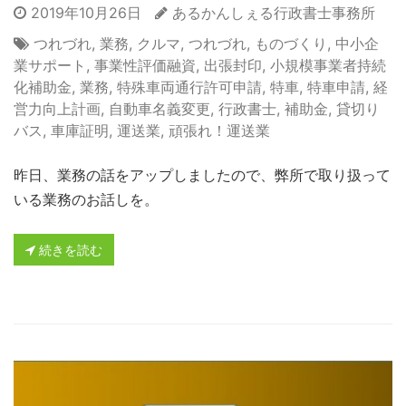
2019年10月26日
あるかんしぇる行政書士事務所
つれづれ
,
業務
,
クルマ
,
つれづれ
,
ものづくり
,
中小企
業サポート
,
事業性評価融資
,
出張封印
,
小規模事業者持続
化補助金
,
業務
,
特殊車両通行許可申請
,
特車
,
特車申請
,
経
営力向上計画
,
自動車名義変更
,
行政書士
,
補助金
,
貸切り
バス
,
車庫証明
,
運送業
,
頑張れ！運送業
昨日、業務の話をアップしましたので、弊所で取り扱って
いる業務のお話しを。
続きを読む