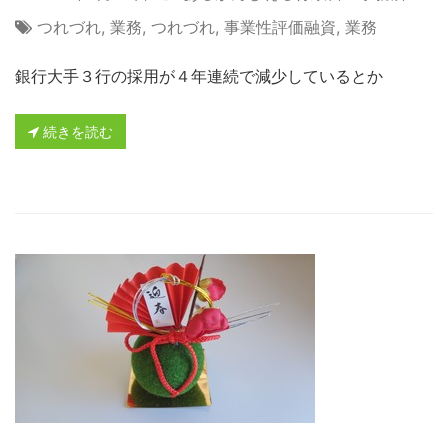
つれづれ
,
業務
,
つれづれ
,
事業性評価融資
,
業務
銀行大手３行の採用が４年連続で減少しているとか
続きを読む