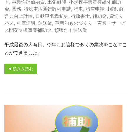
ト
,
事業性評価融資
,
出張封印
,
小規模事業者持続化補助
金
,
業務
,
特殊車両通行許可申請
,
特車
,
特車申請
,
相談
,
経
営力向上計画
,
自動車名義変更
,
行政書士
,
補助金
,
貸切り
バス
,
車庫証明
,
運送業
,
革新的ものづくり・商業・サービ
ス開発支援事業補助金
,
頑張れ！運送業
平成最後の大晦日、今年もお陰様で多くの業務をこなすこ
とができました。
続きを読む