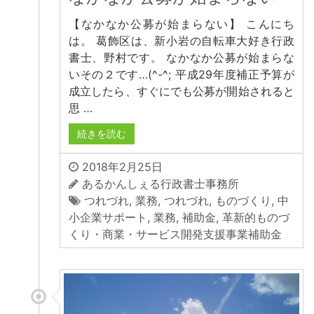
【なかなか公募が始まらない】 こんにち
は。 葛飾区は、新小岩の自転車大好き行政
書士、野村です。 なかなか公募が始まらな
いその２です…(^-^; 平成29年度補正予算が
成立したら、すぐにでも公募が開始されると
思 …
続きを読む
2018年2月25日
あるかんしぇる行政書士事務所
つれづれ
,
業務
,
つれづれ
,
ものづくり
,
中
小企業サポート
,
業務
,
補助金
,
革新的ものづ
くり・商業・サービス開発支援事業補助金