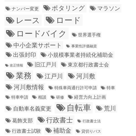
ポタリング
マラソン
ナンバー変更
ロード
レース
ロードバイク
世界選手権
中小企業サポート
事業性評価融資
出張封印
小規模事業者持続化補助金
旧江戸川
東京都行政書士会
改正情報
業務
江戸川
河川敷
河川敷情報
特殊車両通行許可申請
特車
経営力向上計画
特車申請
相談
研修
自転車
荒川
自動車名義変更
行政書士
葛飾支部
行政書士法
補助金
行政書士試験
貸切りバス