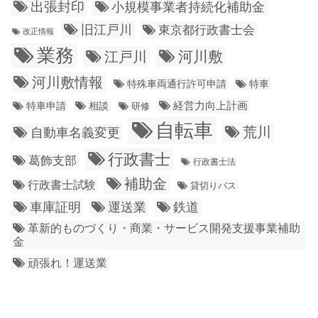
出張封印
小規模事業者持続化補助金
旧江戸川
東京都行政書士会
改正情報
業務
江戸川
河川敷
河川敷情報
特殊車両通行許可申請
特車
経営力向上計画
特車申請
相談
研修
自転車
荒川
自動車名義変更
行政書士
葛飾支部
行政書士法
補助金
行政書士試験
貸切りバス
車庫証明
運送業
鉄道
革新的ものづくり・商業・サービス開発支援事業補助
金
頑張れ！運送業