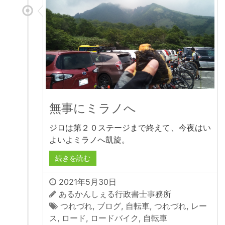
無事にミラノへ
ジロは第２０ステージまで終えて、今夜はい
よいよミラノへ凱旋。
続きを読む
2021年5月30日
あるかんしぇる行政書士事務所
つれづれ
,
ブログ
,
自転車
,
つれづれ
,
レー
ス
,
ロード
,
ロードバイク
,
自転車