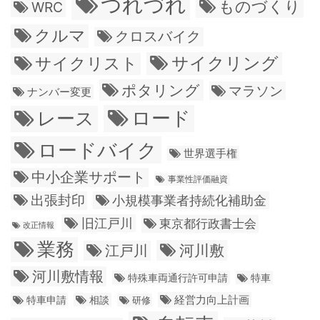
つれづれ
ものづくり
WRC
クルマ
クロスバイク
サイクリング
サイクリスト
ポタリング
マラソン
ナンバー変更
ロード
レース
ロードバイク
世界選手権
中小企業サポート
事業性評価融資
出張封印
小規模事業者持続化補助金
旧江戸川
東京都行政書士会
改正情報
業務
江戸川
河川敷
河川敷情報
特殊車両通行許可申請
特車
経営力向上計画
特車申請
相談
研修