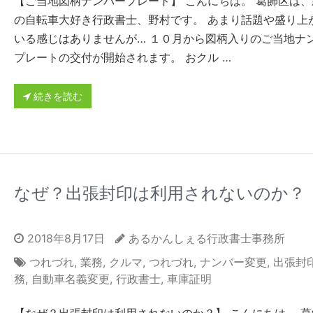
【ご当地図柄ナンバープレート】 こんにちは。 葛飾区は、
の自転車大好き行政書士、野村です。 あまり話題や盛り上
いる感じはありませんが… １０月から図柄入りのご当地ナ
プレートの交付が開始されます。 おクル …
続きを読む
なぜ？出張封印は利用されないのか？
2018年8月17日
あるかんしぇる行政書士事務所
つれづれ
,
業務
,
クルマ
,
つれづれ
,
ナンバー変更
,
出張封
務
,
自動車名義変更
,
行政書士
,
車庫証明