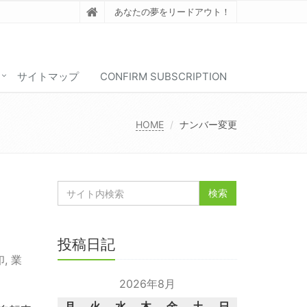
あなたの夢をリードアウト！
サイトマップ
CONFIRM SUBSCRIPTION
HOME
ナンバー変更
投稿日記
印
,
業
2026年8月
月
火
水
木
金
土
日