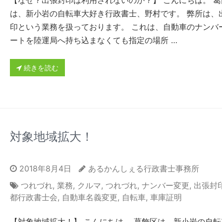
【なぜ？出張封印は利用されないのか？】 こんにちは。 葛
は、新小岩の自転車大好き行政書士、野村です。 弊所は、
印という業務を扱っております。 これは、自動車のナンバ
ートを陸運局へ持ち込まなくても指定の場所 …
続きを読む
対象地域拡大！
2018年8月4日
あるかんしぇる行政書士事務所
つれづれ
,
業務
,
クルマ
,
つれづれ
,
ナンバー変更
,
出張封
都行政書士会
,
自動車名義変更
,
自転車
,
車庫証明
【対象地域拡大！】 こんにちは。 葛飾区は、新小岩の自転