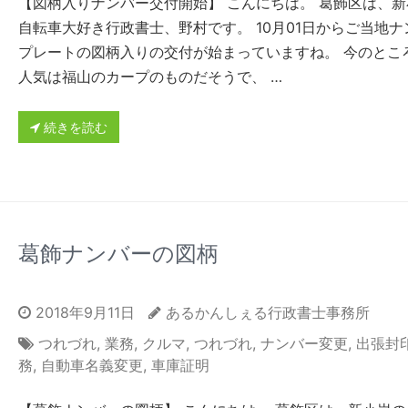
【図柄入りナンバー交付開始】 こんにちは。 葛飾区は、新
自転車大好き行政書士、野村です。 10月01日からご当地ナ
プレートの図柄入りの交付が始まっていますね。 今のとこ
人気は福山のカープのものだそうで、 …
続きを読む
葛飾ナンバーの図柄
2018年9月11日
あるかんしぇる行政書士事務所
つれづれ
,
業務
,
クルマ
,
つれづれ
,
ナンバー変更
,
出張封
務
,
自動車名義変更
,
車庫証明