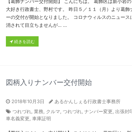
【葛飾ナンバー交付開始】 こんにちは。 葛飾区は新小岩の
大好き行政書士、野村です。 昨日５／１１（月）より葛飾
ーの交付が開始となりました。 コロナウィルスのニュース
消されて目立ちませんが… …
続きを読む
図柄入りナンバー交付開始
2018年10月3日
あるかんしぇる行政書士事務所
つれづれ
,
業務
,
クルマ
,
つれづれ
,
ナンバー変更
,
出張封
車名義変更
,
車庫証明