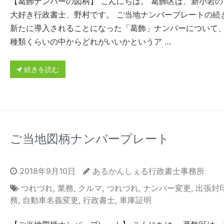
【葛飾ナンバーの図柄】 こんにちは。 葛飾区は、新小岩の
大好き行政書士、野村です。 ご当地ナンバープレートの続
新たに導入されることになった「葛飾」ナンバーについて、
種類くらいの中からどれがいいかというア …
続きを読む
ご当地図柄ナンバープレート
2018年9月10日
あるかんしぇる行政書士事務所
つれづれ
,
業務
,
クルマ
,
つれづれ
,
ナンバー変更
,
出張封
務
,
自動車名義変更
,
行政書士
,
車庫証明