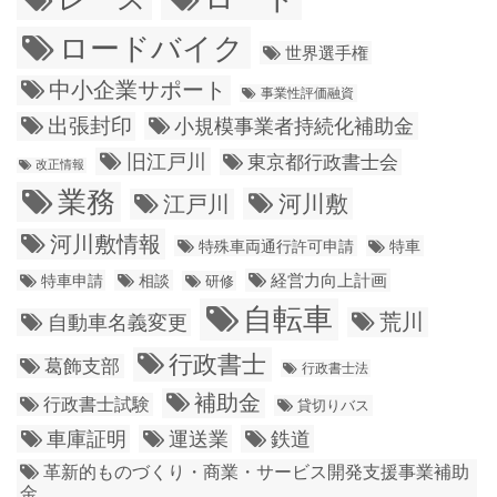
ロードバイク
世界選手権
中小企業サポート
事業性評価融資
出張封印
小規模事業者持続化補助金
旧江戸川
東京都行政書士会
改正情報
業務
江戸川
河川敷
河川敷情報
特殊車両通行許可申請
特車
経営力向上計画
特車申請
相談
研修
自転車
荒川
自動車名義変更
行政書士
葛飾支部
行政書士法
補助金
行政書士試験
貸切りバス
車庫証明
運送業
鉄道
革新的ものづくり・商業・サービス開発支援事業補助
金