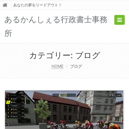
あなたの夢をリードアウト！
あるかんしぇる行政書士事務
Togg
navig
所
カテゴリー:
ブログ
HOME
ブログ