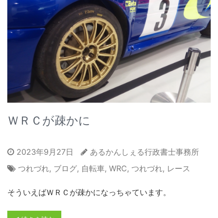
ＷＲＣが疎かに
2023年9月27日
あるかんしぇる行政書士事務所
つれづれ
,
ブログ
,
自転車
,
WRC
,
つれづれ
,
レース
そういえばＷＲＣが疎かになっちゃています。