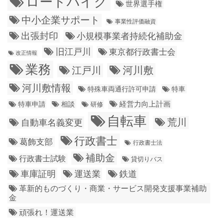
ロードバイク
世界選手権
中小企業サポート
事業性評価融資
出張封印
小規模事業者持続化補助金
旧江戸川
東京都行政書士会
改正情報
業務
江戸川
河川敷
河川敷情報
特殊車両通行許可申請
特車
経営力向上計画
特車申請
相談
研修
自転車
荒川
自動車名義変更
行政書士
葛飾支部
行政書士法
補助金
行政書士試験
貸切りバス
車庫証明
運送業
鉄道
革新的ものづくり・商業・サービス開発支援事業補助
金
頑張れ！運送業