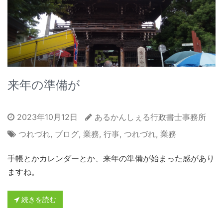
来年の準備が
2023年10月12日
あるかんしぇる行政書士事務所
つれづれ
,
ブログ
,
業務
,
行事
,
つれづれ
,
業務
手帳とかカレンダーとか、来年の準備が始まった感があり
ますね。
続きを読む