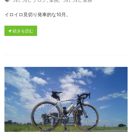
つれづれ
,
ブログ
,
業務
,
つれづれ
,
業務
イロイロ見切り発車的な10月。
続きを読む