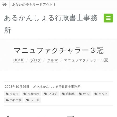
あなたの夢をリードアウト！
あるかんしぇる行政書士事務
Togg
navig
所
マニュファクチャラー３冠
HOME
ブログ
クルマ
マニュファクチャラー３冠
2023年10月26日
あるかんしぇる行政書士事務所
クルマ
つれづれ
ブログ
自転車
WRC
クルマ
つれづれ
レース