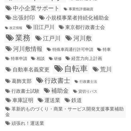
中小企業サポート
事業性評価融資
出張封印
小規模事業者持続化補助金
旧江戸川
東京都行政書士会
改正情報
業務
江戸川
河川敷
河川敷情報
特殊車両通行許可申請
特車
経営力向上計画
特車申請
相談
研修
自転車
荒川
自動車名義変更
行政書士
葛飾支部
行政書士法
補助金
行政書士試験
貸切りバス
車庫証明
運送業
鉄道
革新的ものづくり・商業・サービス開発支援事業補助
金
頑張れ！運送業