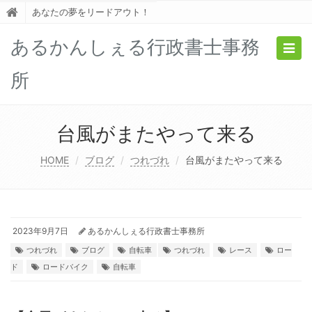
あなたの夢をリードアウト！
あるかんしぇる行政書士事務
Togg
navig
所
台風がまたやって来る
HOME
ブログ
つれづれ
台風がまたやって来る
2023年9月7日
あるかんしぇる行政書士事務所
つれづれ
ブログ
自転車
つれづれ
レース
ロー
ド
ロードバイク
自転車