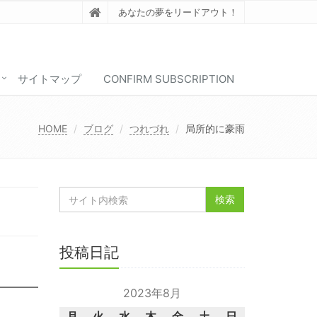
あなたの夢をリードアウト！
サイトマップ
CONFIRM SUBSCRIPTION
HOME
ブログ
つれづれ
局所的に豪雨
投稿日記
2023年8月
月
火
水
木
金
土
日