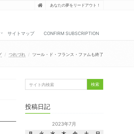
あなたの夢をリードアウト！
サイトマップ
CONFIRM SUBSCRIPTION
グ
つれづれ
ツール・ド・フランス・ファムも終了
投稿日記
2023年7月
月
火
水
木
金
土
日