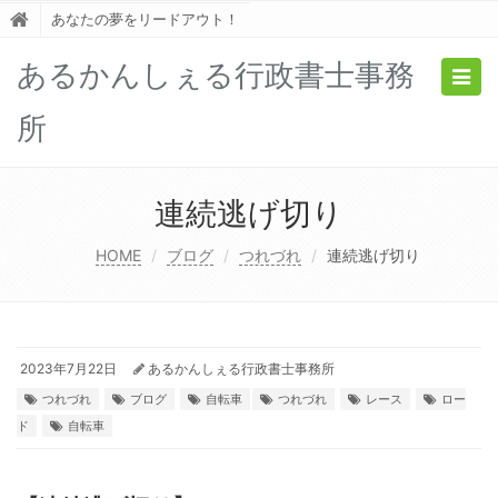
あなたの夢をリードアウト！
あるかんしぇる行政書士事務
Togg
navig
所
連続逃げ切り
HOME
ブログ
つれづれ
連続逃げ切り
2023年7月22日
あるかんしぇる行政書士事務所
つれづれ
ブログ
自転車
つれづれ
レース
ロー
ド
自転車