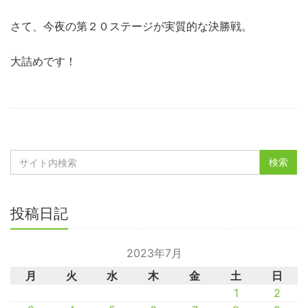
さて、今夜の第２０ステージが実質的な決勝戦。
大詰めです！
投稿日記
2023年7月
月
火
水
木
金
土
日
1
2