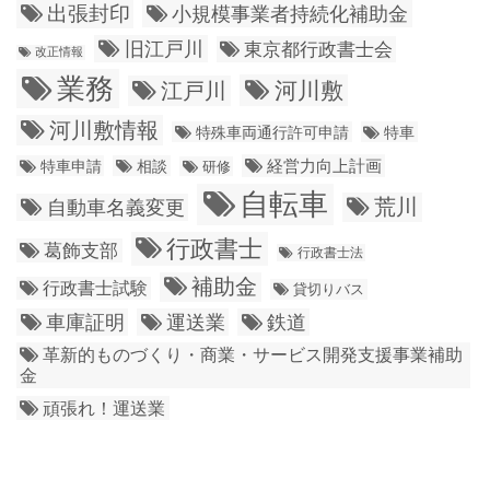
出張封印
小規模事業者持続化補助金
旧江戸川
東京都行政書士会
改正情報
業務
江戸川
河川敷
河川敷情報
特殊車両通行許可申請
特車
経営力向上計画
特車申請
相談
研修
自転車
荒川
自動車名義変更
行政書士
葛飾支部
行政書士法
補助金
行政書士試験
貸切りバス
車庫証明
運送業
鉄道
革新的ものづくり・商業・サービス開発支援事業補助
金
頑張れ！運送業