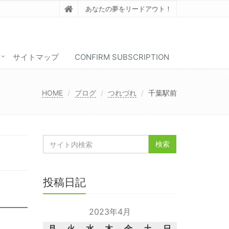
あなたの夢をリードアウト！
サイトマップ
CONFIRM SUBSCRIPTION
HOME
ブログ
つれづれ
千葉駅前
投稿日記
2023年4月
月
火
水
木
金
土
日