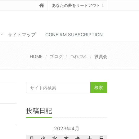
あなたの夢をリードアウト！
サイトマップ
CONFIRM SUBSCRIPTION
HOME
ブログ
つれづれ
役員会
投稿日記
2023年4月
月
火
水
木
金
土
日