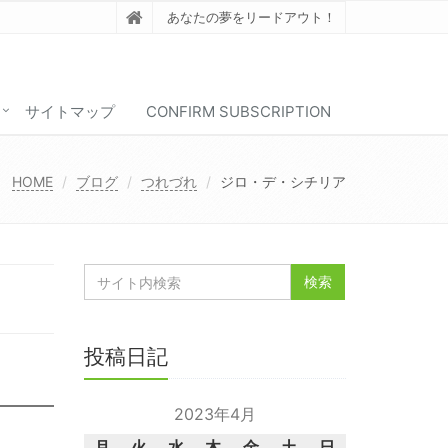
あなたの夢をリードアウト！
サイトマップ
CONFIRM SUBSCRIPTION
HOME
ブログ
つれづれ
ジロ・デ・シチリア
投稿日記
2023年4月
月
火
水
木
金
土
日