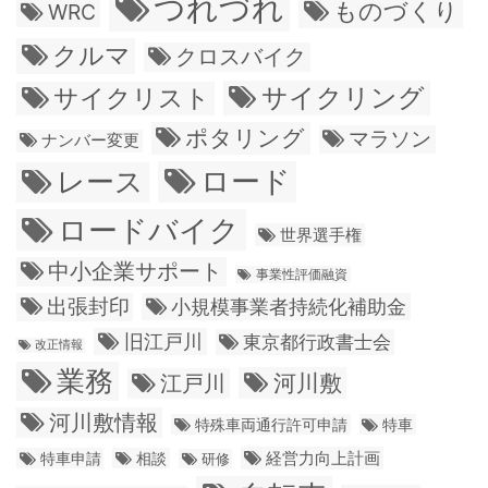
つれづれ
ものづくり
WRC
クルマ
クロスバイク
サイクリング
サイクリスト
ポタリング
マラソン
ナンバー変更
ロード
レース
ロードバイク
世界選手権
中小企業サポート
事業性評価融資
出張封印
小規模事業者持続化補助金
旧江戸川
東京都行政書士会
改正情報
業務
江戸川
河川敷
河川敷情報
特殊車両通行許可申請
特車
経営力向上計画
特車申請
相談
研修