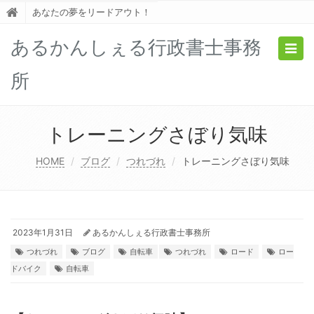
あなたの夢をリードアウト！
あるかんしぇる行政書士事務
Togg
navig
所
トレーニングさぼり気味
HOME
ブログ
つれづれ
トレーニングさぼり気味
2023年1月31日
あるかんしぇる行政書士事務所
つれづれ
ブログ
自転車
つれづれ
ロード
ロー
ドバイク
自転車