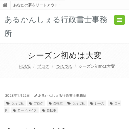
あなたの夢をリードアウト！
あるかんしぇる行政書士事務
Togg
navig
所
シーズン初めは大変
HOME
ブログ
つれづれ
シーズン初めは大変
2023年1月22日
あるかんしぇる行政書士事務所
つれづれ
ブログ
自転車
つれづれ
レース
ロー
ド
ロードバイク
自転車