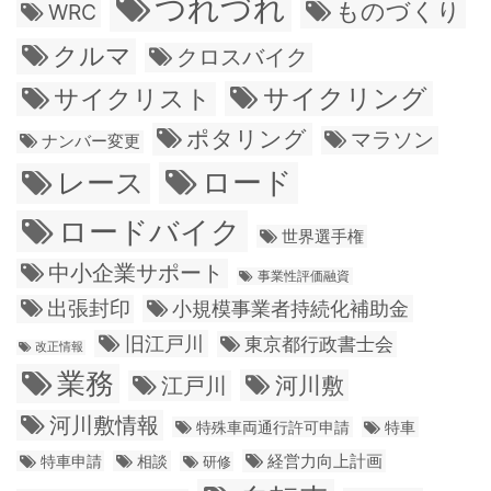
つれづれ
ものづくり
WRC
クルマ
クロスバイク
サイクリング
サイクリスト
ポタリング
マラソン
ナンバー変更
ロード
レース
ロードバイク
世界選手権
中小企業サポート
事業性評価融資
出張封印
小規模事業者持続化補助金
旧江戸川
東京都行政書士会
改正情報
業務
江戸川
河川敷
河川敷情報
特殊車両通行許可申請
特車
経営力向上計画
特車申請
相談
研修