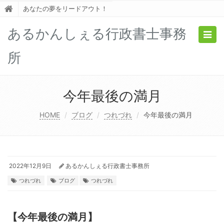
あなたの夢をリードアウト！
あるかんしぇる行政書士事務
Togg
navig
所
今年最後の満月
HOME
ブログ
つれづれ
今年最後の満月
2022年12月9日
あるかんしぇる行政書士事務所
つれづれ
ブログ
つれづれ
【今年最後の満月】