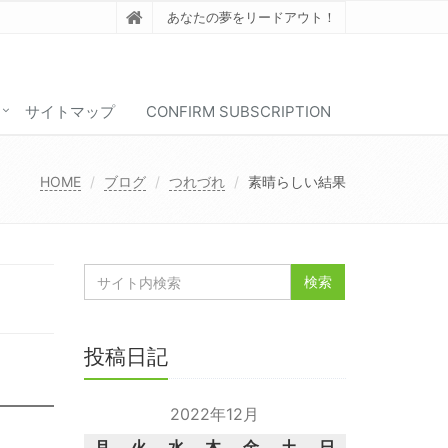
あなたの夢をリードアウト！
サイトマップ
CONFIRM SUBSCRIPTION
HOME
ブログ
つれづれ
素晴らしい結果
投稿日記
2022年12月
月
火
水
木
金
土
日