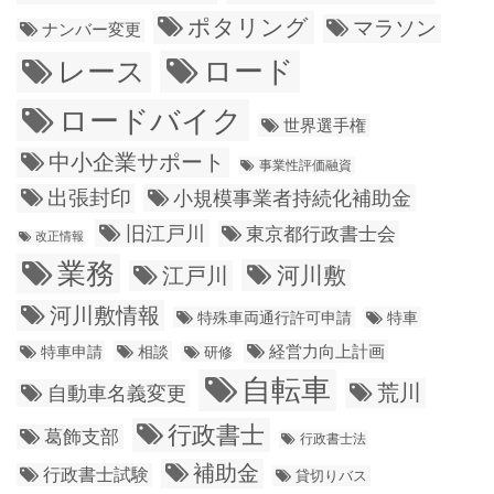
ポタリング
マラソン
ナンバー変更
ロード
レース
ロードバイク
世界選手権
中小企業サポート
事業性評価融資
出張封印
小規模事業者持続化補助金
旧江戸川
東京都行政書士会
改正情報
業務
江戸川
河川敷
河川敷情報
特殊車両通行許可申請
特車
経営力向上計画
特車申請
相談
研修
自転車
荒川
自動車名義変更
行政書士
葛飾支部
行政書士法
補助金
行政書士試験
貸切りバス