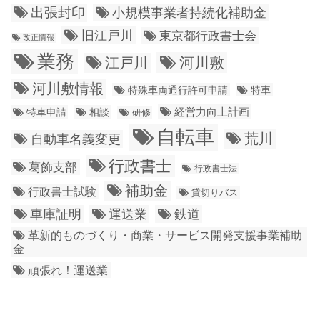
出張封印
小規模事業者持続化補助金
旧江戸川
東京都行政書士会
改正情報
業務
江戸川
河川敷
河川敷情報
特殊車両通行許可申請
特車
経営力向上計画
特車申請
相談
研修
自転車
荒川
自動車名義変更
行政書士
葛飾支部
行政書士法
補助金
行政書士試験
貸切りバス
車庫証明
運送業
鉄道
革新的ものづくり・商業・サービス開発支援事業補助
金
頑張れ！運送業