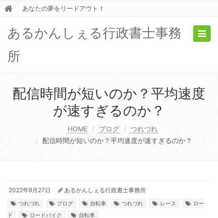
あなたの夢をリードアウト！
あるかんしぇる行政書士事務
Togg
navig
所
配信時間が短いのか？平均速度
が速すぎるのか？
HOME
ブログ
つれづれ
配信時間が短いのか？平均速度が速すぎるのか？
2022年8月27日
あるかんしぇる行政書士事務所
つれづれ
ブログ
自転車
つれづれ
レース
ロー
ド
ロードバイク
自転車