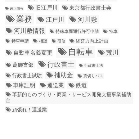
旧江戸川
東京都行政書士会
改正情報
業務
江戸川
河川敷
河川敷情報
特殊車両通行許可申請
特車
経営力向上計画
特車申請
相談
研修
自転車
荒川
自動車名義変更
行政書士
葛飾支部
行政書士法
補助金
行政書士試験
貸切りバス
車庫証明
運送業
鉄道
革新的ものづくり・商業・サービス開発支援事業補助
金
頑張れ！運送業