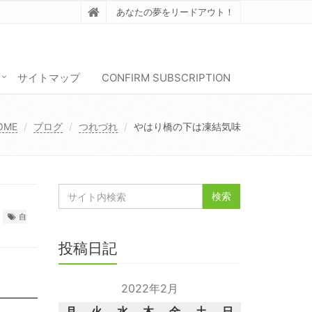
あなたの夢をリードアウト！
サイトマップ
CONFIRM SUBSCRIPTION
OME
ブログ
つれづれ
やはり橋の下は凍結気味
自
投稿日記
2022年2月
月
火
水
木
金
土
日