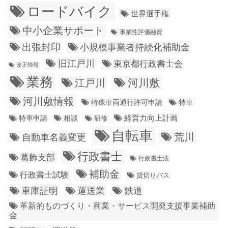
ロードバイク
世界選手権
中小企業サポート
事業性評価融資
出張封印
小規模事業者持続化補助金
旧江戸川
東京都行政書士会
改正情報
業務
江戸川
河川敷
河川敷情報
特殊車両通行許可申請
特車
経営力向上計画
特車申請
相談
研修
自転車
荒川
自動車名義変更
行政書士
葛飾支部
行政書士法
補助金
行政書士試験
貸切りバス
車庫証明
運送業
鉄道
革新的ものづくり・商業・サービス開発支援事業補助
金