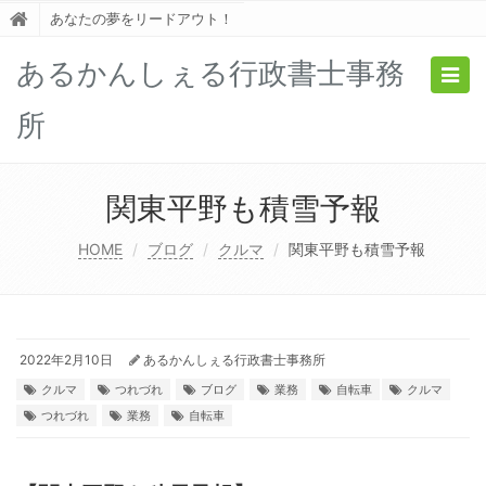
あなたの夢をリードアウト！
あるかんしぇる行政書士事務
Togg
navig
所
関東平野も積雪予報
HOME
ブログ
クルマ
関東平野も積雪予報
2022年2月10日
あるかんしぇる行政書士事務所
クルマ
つれづれ
ブログ
業務
自転車
クルマ
つれづれ
業務
自転車