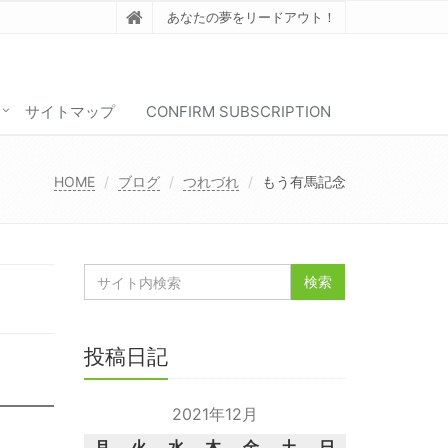
あなたの夢をリードアウト！
サイトマップ
CONFIRM SUBSCRIPTION
HOME
ブログ
つれづれ
もう有馬記念
投稿日記
2021年12月
月
火
水
木
金
土
日