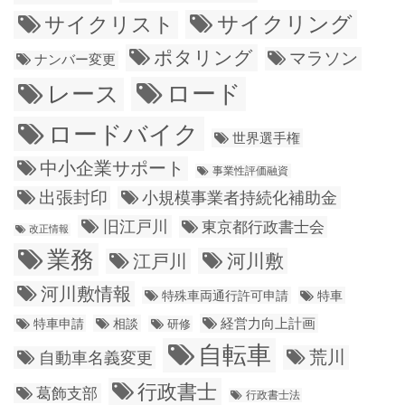
サイクリング
サイクリスト
ポタリング
マラソン
ナンバー変更
ロード
レース
ロードバイク
世界選手権
中小企業サポート
事業性評価融資
出張封印
小規模事業者持続化補助金
旧江戸川
東京都行政書士会
改正情報
業務
江戸川
河川敷
河川敷情報
特殊車両通行許可申請
特車
経営力向上計画
特車申請
相談
研修
自転車
荒川
自動車名義変更
行政書士
葛飾支部
行政書士法