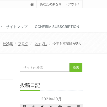
あなたの夢をリードアウト！
サイトマップ
CONFIRM SUBSCRIPTION
HOME
ブログ
つれづれ
今年も本試験が近い
投稿日記
2021年10月
月
火
水
木
金
土
日