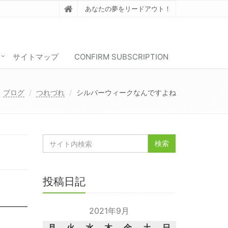
あなたの夢をリードアウト！
サイトマップ
CONFIRM SUBSCRIPTION
ブログ
つれづれ
シルバーウィークなんですよね
投稿日記
2021年9月
月
火
水
木
金
土
日