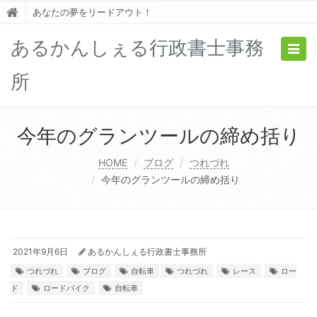
あなたの夢をリードアウト！
あるかんしぇる行政書士事務
Togg
navig
所
今年のグランツールの締め括り
HOME
ブログ
つれづれ
今年のグランツールの締め括り
2021年9月6日
あるかんしぇる行政書士事務所
つれづれ
ブログ
自転車
つれづれ
レース
ロー
ド
ロードバイク
自転車