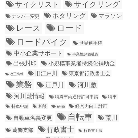
サイクリング
サイクリスト
ポタリング
マラソン
ナンバー変更
ロード
レース
ロードバイク
世界選手権
中小企業サポート
事業性評価融資
出張封印
小規模事業者持続化補助金
旧江戸川
東京都行政書士会
改正情報
業務
江戸川
河川敷
河川敷情報
特殊車両通行許可申請
特車
経営力向上計画
特車申請
相談
研修
自転車
荒川
自動車名義変更
行政書士
葛飾支部
行政書士法