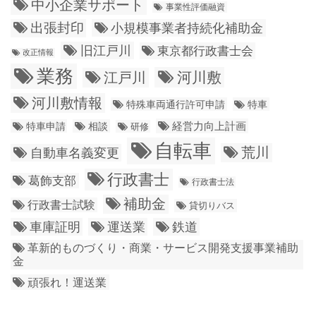
中小企業サポート
事業性評価融資
出張封印
小規模事業者持続化補助金
旧江戸川
東京都行政書士会
改正情報
業務
江戸川
河川敷
河川敷情報
特殊車両通行許可申請
特車
経営力向上計画
特車申請
相談
研修
自転車
荒川
自動車名義変更
行政書士
葛飾支部
行政書士法
補助金
行政書士試験
貸切りバス
車庫証明
運送業
鉄道
革新的ものづくり・商業・サービス開発支援事業補助
金
頑張れ！運送業