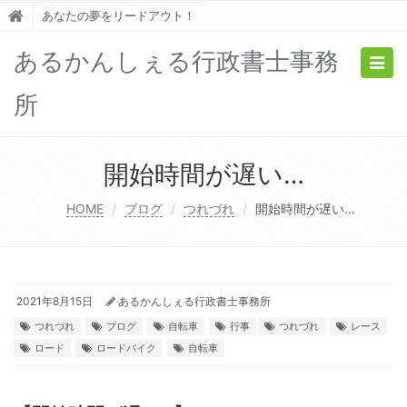
あなたの夢をリードアウト！
あるかんしぇる行政書士事務
Togg
navig
所
開始時間が遅い…
HOME
ブログ
つれづれ
開始時間が遅い…
2021年8月15日
あるかんしぇる行政書士事務所
つれづれ
ブログ
自転車
行事
つれづれ
レース
ロード
ロードバイク
自転車